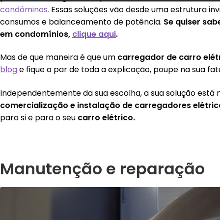
condóminos.
Essas soluções vão desde uma estrutura inv
consumos e balanceamento de potência.
Se quiser sab
em condomínios,
clique aqui
.
Mas de que maneira é que um
carregador de carro elét
blog
e fique a par de toda a explicação, poupe na sua fa
Independentemente da sua escolha, a sua solução está
comercializaçã
o e instalação de carregadores el
é
tri
para si e para o seu
carro el
é
trico.
Manutenção e reparação