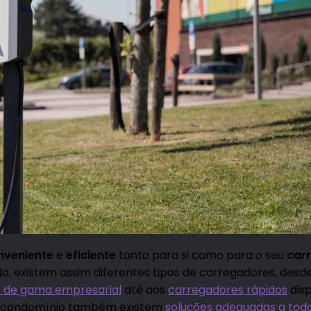
nveniente
e
eficiente
tanto para si como para o seu
carr
, existem assim diferentes tipos de carregadores, desd
 de gama empresarial
até aos
carregadores rápidos
dis
um condomínio também existem
soluções adequadas a tod