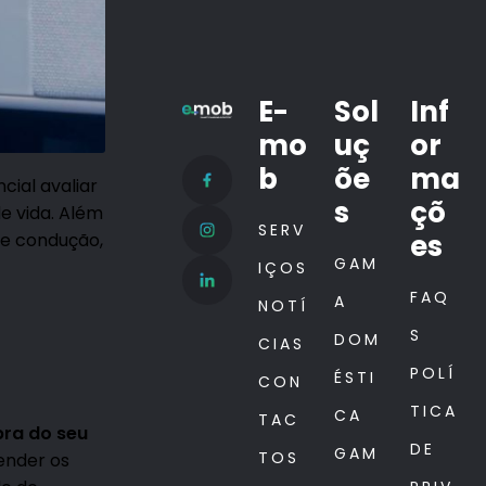
E-
Sol
Inf
mo
uç
or
b
õe
ma
ncial avaliar
s
çõ
e vida. Além
SERV
es
de condução,
GAM
IÇOS
FAQ
A
NOTÍ
S
DOM
CIAS
POLÍ
ÉSTI
CON
TICA
CA
TAC
ra do seu
DE
GAM
TOS
tender os