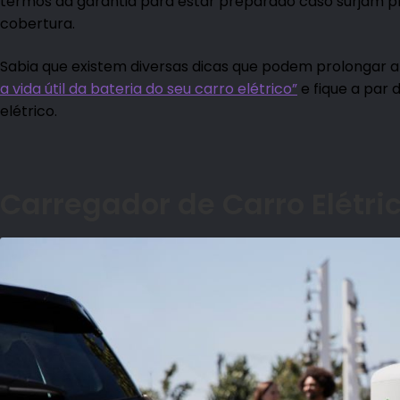
termos da garantia para estar preparado caso surjam p
cobertura.
Sabia que existem diversas dicas que podem prolongar a v
a vida útil da bateria do seu carro elétrico”
e fique a par 
elétrico.
Carregador de Carro El
é
tri