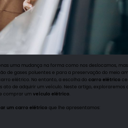
enas uma mudança na forma como nos deslocamos, m
são de gases poluentes e para a preservação do meio am
rro elétrico. No entanto, a escolha do
carro elétrico
ce
 ato de adquirir um veículo. Neste artigo, exploraremos 
 de comprar um
veículo elétrico
.
ar um carro elétrico
que lhe apresentamos: