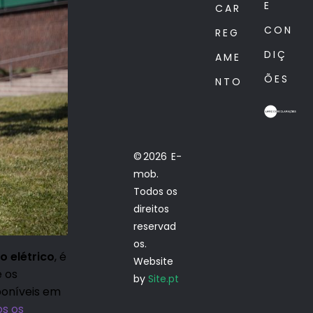
E
CAR
CON
REG
DIÇ
AME
ÕES
NTO
© 2026 E-
mob.
Todos os
direitos
reservad
os.
o el
é
trico
, é
Website
e os
by
Site.pt
poníveis em
os os