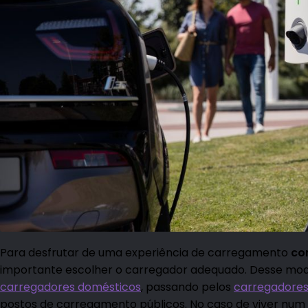
Para desfrutar de uma experiência de carregamento
co
importante escolher o carregador adequado. Desse modo
carregadores domésticos
, passando pelos
carregadores
postos de carregamento públicos. No caso de viver n