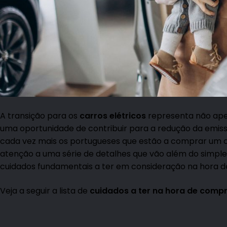
A transição para os
carros elétricos
representa não ap
uma oportunidade de contribuir para a redução da emis
cada vez mais os portugueses que estão a comprar um ca
atenção a uma série de detalhes que vão além do simples
cuidados fundamentais a ter em consideração na hora
Veja a seguir a lista de
cuidados a ter na hora de compr