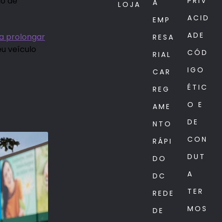
do de
PRIV
A
LOJA
ACID
EMP
ADE
a prolongar
RESA
eu veículo
CÓD
RIAL
IGO
CAR
ÉTIC
REG
O E
AME
DE
NTO
CON
RÁPI
DUT
DO
A
DC
TER
REDE
MOS
DE