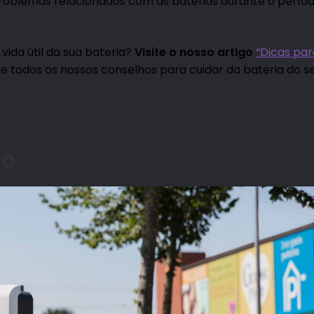
roblemas relacionados com as baterias durante o perío
ida útil da sua bateria?
Visite o nosso artigo
“Dicas par
de todos os nossos conselhos para cuidar da bateria do s
co