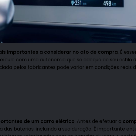
ais importantes a considerar no ato de compra
. É esse
veículo com uma autonomia que se adequa ao seu estilo d
iada pelos fabricantes pode variar em condições reais 
rtantes de um carro elétrico
. Antes de efetuar a
comp
tia das baterias, incluindo a sua duração. É importante en