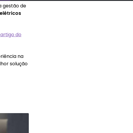
a gestão de
elétricos
artigo do
riência na
elhor solução