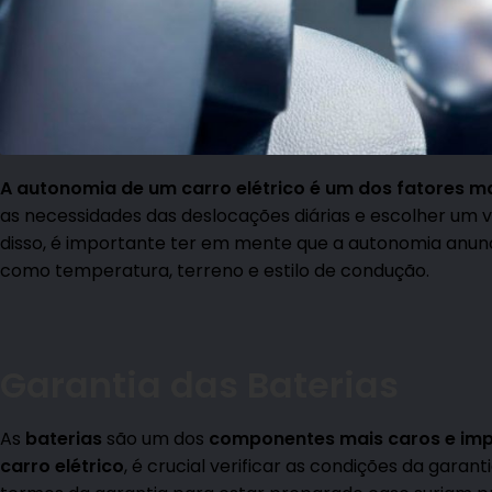
A autonomia de um carro elétrico é um dos fatores m
as necessidades das deslocações diárias e escolher um 
disso, é importante ter em mente que a autonomia anunc
como temperatura, terreno e estilo de condução.
Garantia das Baterias
As
baterias
são um dos
componentes mais caros e impo
carro elétrico
, é crucial verificar as condições da garan