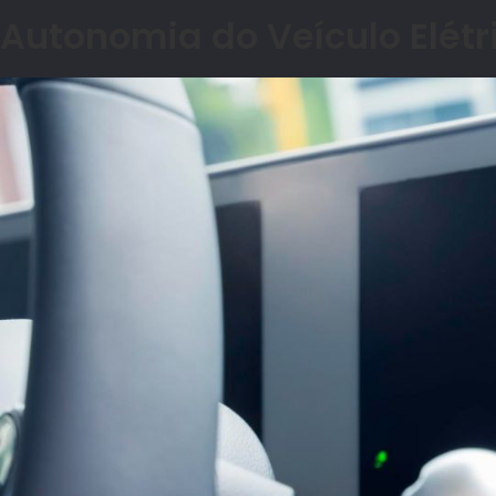
Autonomia do Veículo El
é
tr