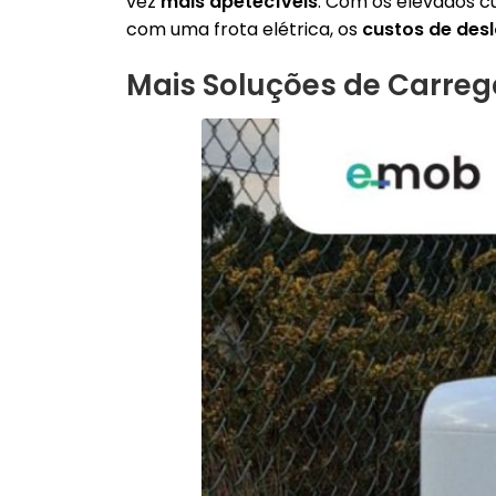
vez
mais apetecíveis
. Com os elevados c
com uma frota elétrica, os
custos de des
Mais
Soluções de Carre