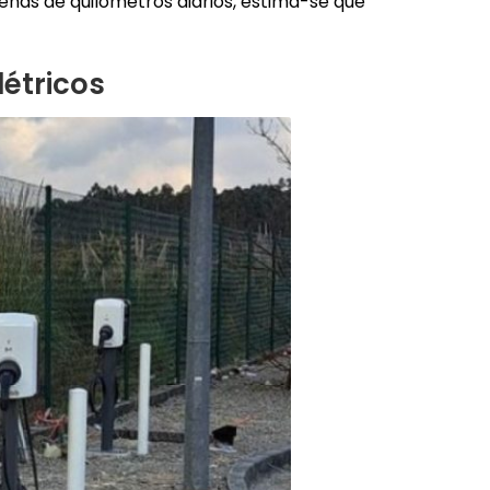
nas de quilómetros diários, estima-se que
létricos