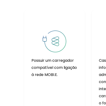
Possuir um carregador
Cas
compatível com ligação
inf
à rede MOBI.E.
adm
con
int
car
o f