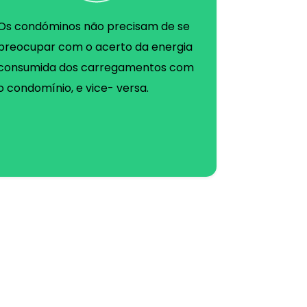
Os condóminos não precisam de se
preocupar com o acerto da energia
consumida dos carregamentos com
o condomínio, e vice- versa.
?