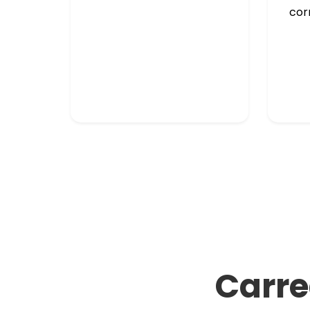
cor
Carr