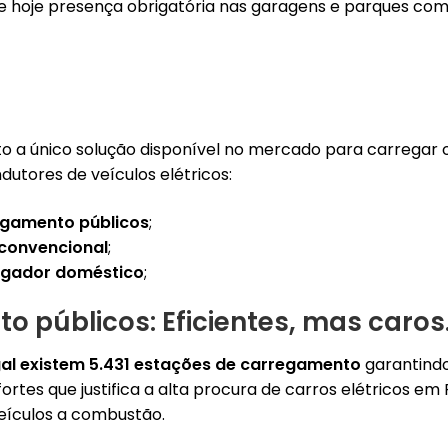
 de hoje presença obrigatória nas garagens e parques co
o a único solução disponível no mercado para carregar 
utores de veículos elétricos:
egamento públicos
;
convencional
;
egador doméstico
;
o públicos: Eficientes, mas caros
al existem 5.431 estações de carregamento
garantindo
rtes que justifica a alta procura de carros elétricos em 
ículos a combustão.