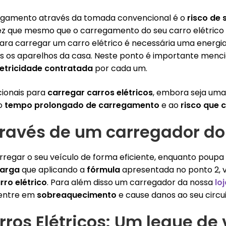
regamento através da tomada convencional é o
risco de
ez que mesmo que o carregamento do seu carro elétrico s
Para carregar um carro elétrico é necessária uma energi
dos os aparelhos da casa. Neste ponto é importante menc
letricidade contratada
por cada um.
cionais para
carregar carros elétricos
, embora seja uma
ao
tempo prolongado de carregamento
e ao
r
isco que c
ravés de um carregador d
arregar o seu veículo de forma eficiente, enquanto poupa 
carga
que aplicando a
fórmula
apresentada no ponto 2, 
rro elétrico
. Para além disso um carregador da nossa
lo
 entre em
sobreaquecimento
e cause danos ao seu circui
ros Elétricos: Um leque de