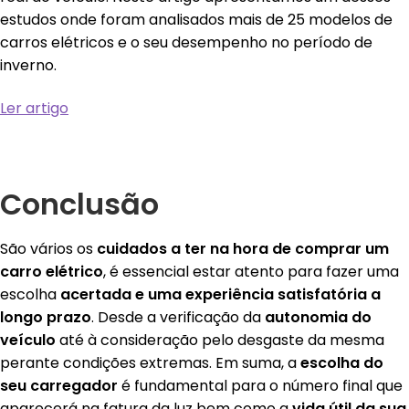
estudos onde foram analisados mais de 25 modelos de
carros elétricos e o seu desempenho no período de
inverno.
Ler artigo
Conclusão
São vários os
cuidados a ter na hora de comprar um
carro elétrico
, é essencial estar atento para fazer uma
escolha
acertada e uma experiência satisfat
ória a
longo prazo
. Desde a verificação da
autonomia do
veí
culo
até à consideração pelo desgaste da mesma
perante condições extremas. Em suma, a
escolha do
seu carregador
é fundamental para o número final que
aparecerá na fatura da luz bem como a
vida útil da sua