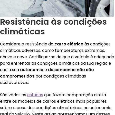
Resist
ê
ncia
à
s condi
çõ
es
clim
áticas
Considere a resistência do
carro el
é
trico
às condições
climáticas adversas, como temperaturas extremas,
chuva e neve. Certifique-se de que o veículo é adequado
para enfrentar as condições climáticas da sua região e
que a sua
autonomia
e
desempenho
não são
comprometidos
por condições climáticas
desfavoráveis.
São vários os
estudos
que fazem comparação direta
entre os modelos de carros elétricos mais populares
sobre o peso das condições climatéricas na autonomia
real do veículo. Neste artigo apresentamos um desses