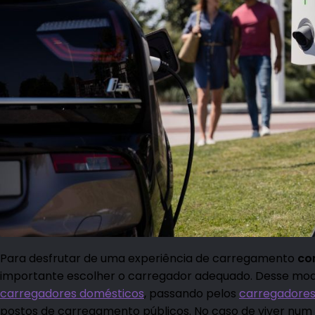
Para desfrutar de uma experiência de carregamento
co
importante escolher o carregador adequado. Desse modo
carregadores domésticos
, passando pelos
carregadores
postos de carregamento públicos. No caso de viver n