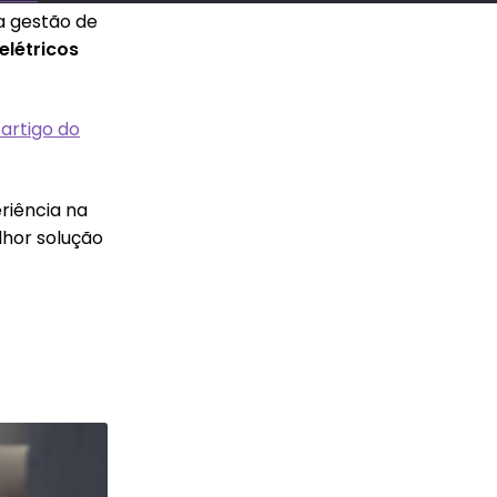
a gestão de
elétricos
artigo do
riência na
elhor solução