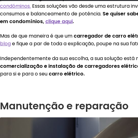
condóminos.
Essas soluções vão desde uma estrutura inv
consumos e balanceamento de potência.
Se quiser sab
em condomínios,
clique aqui
.
Mas de que maneira é que um
carregador de carro elét
blog
e fique a par de toda a explicação, poupe na sua fa
Independentemente da sua escolha, a sua solução está
comercializaçã
o e instalação de carregadores el
é
tri
para si e para o seu
carro el
é
trico.
Manutenção e reparação