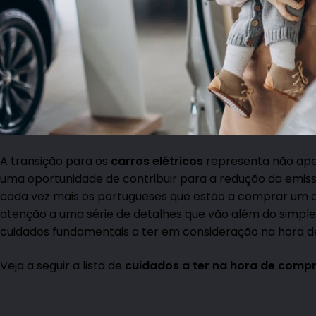
A transição para os
carros elétricos
representa não ap
uma oportunidade de contribuir para a redução da emis
cada vez mais os portugueses que estão a comprar um ca
atenção a uma série de detalhes que vão além do simples
cuidados fundamentais a ter em consideração na hora
Veja a seguir a lista de
cuidados a ter na hora de compr