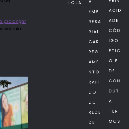
do de
PRIV
A
LOJA
ACID
EMP
ADE
a prolongar
RESA
eu veículo
CÓD
RIAL
IGO
CAR
ÉTIC
REG
O E
AME
DE
NTO
CON
RÁPI
DUT
DO
A
DC
TER
REDE
MOS
DE