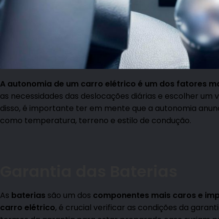
A autonomia de um carro elétrico é um dos fatores m
as necessidades das deslocações diárias e escolher um 
disso, é importante ter em mente que a autonomia anunc
como temperatura, terreno e estilo de condução.
Garantia das Baterias
As
baterias
são um dos
componentes mais caros e impo
carro elétrico
, é crucial verificar as condições da garan