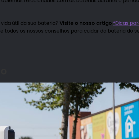
roblemas relacionados com as baterias durante o perío
ida útil da sua bateria?
Visite o nosso artigo
“Dicas par
de todos os nossos conselhos para cuidar da bateria do s
co