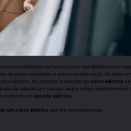
enas uma mudança na forma como nos deslocamos, m
são de gases poluentes e para a preservação do meio am
rro elétrico. No entanto, a escolha do
carro elétrico
ce
 ato de adquirir um veículo. Neste artigo, exploraremos 
 de comprar um
veículo elétrico
.
ar um carro elétrico
que lhe apresentamos: