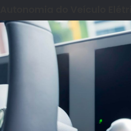
Autonomia do Veículo El
é
tr