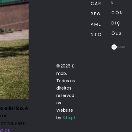
E
CAR
CON
REG
DIÇ
AME
ÕES
NTO
© 2026 E-
mob.
Todos os
direitos
reservad
os.
o el
é
trico
, é
Website
e os
by
Site.pt
poníveis em
os os