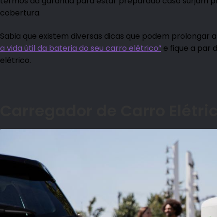
termos da garantia para estar preparado caso surjam p
cobertura.
Sabia que existem diversas dicas que podem prolongar a v
a vida útil da bateria do seu carro elétrico”
e fique a par 
elétrico.
Carregador de Carro El
é
tri