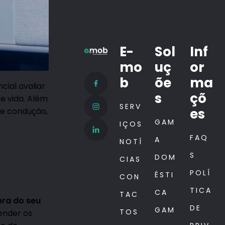
E-
Sol
Inf
mo
uç
or
b
õe
ma
ncial avaliar
s
çõ
e vida. Além
SERV
es
de condução,
GAM
IÇOS
FAQ
A
NOTÍ
S
DOM
CIAS
POLÍ
ÉSTI
CON
TICA
CA
TAC
ra do seu
DE
GAM
TOS
tender os