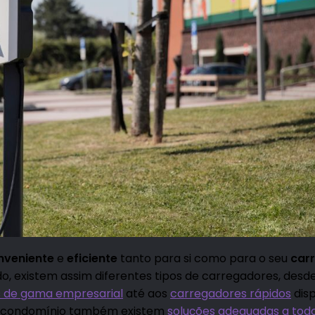
nveniente
e
eficiente
tanto para si como para o seu
carr
, existem assim diferentes tipos de carregadores, desd
 de gama empresarial
até aos
carregadores rápidos
dis
um condomínio também existem
soluções adequadas a tod