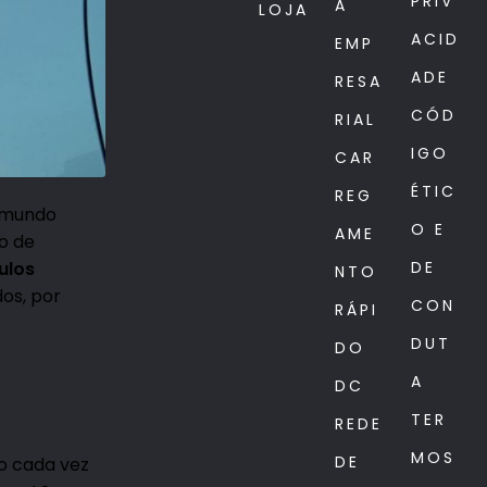
PRIV
A
LOJA
ACID
EMP
ADE
RESA
CÓD
RIAL
IGO
CAR
ÉTIC
REG
o mundo
O E
AME
o de
DE
ulos
NTO
dos, por
CON
RÁPI
DUT
DO
A
DC
TER
REDE
MOS
DE
o cada vez