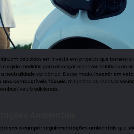
tinuam decididos em investir em projetos que tornem 
 surgido medidas para alcançar objetivos relativos ao us
 a neutralidade carbónica
.
Desse modo,
investir em veí
c
 aos combustíveis f
ósseis
, mitigando os riscos associa
ombustíveis tradicionais.
tações Ambientais
mpresas a cumprir regulamentações ambientais
que sã