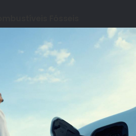
mbustíveis F
ó
sseis