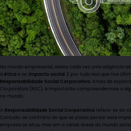
No mundo empresarial, existe cada vez uma exigência 
à
é
tica
e ao
impacto social
. É por tudo isso que nos úl
Responsabilidade Social Corporativa
. Antes de explo
Corporativa (RSC), é importante compreendermos o sign
no mundo.
A
Responsabilidade Social Corporativa
refere-se ao c
Contudo, ao contrário do que se possa pensar este imp
empresa se situa, mas sim a várias áreas do mundo socia