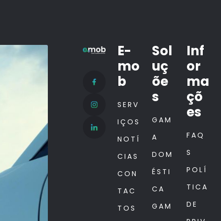
E-
Sol
Inf
mo
uç
or
b
õe
ma
s
çõ
SERV
es
GAM
IÇOS
FAQ
A
NOTÍ
S
DOM
CIAS
POLÍ
ÉSTI
CON
TICA
CA
TAC
DE
GAM
TOS