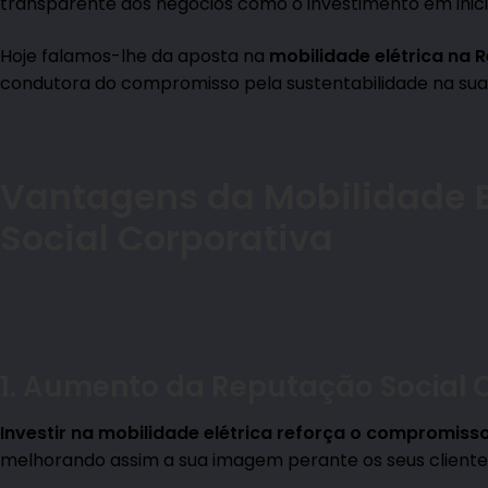
transparente dos negócios como o investimento em inicia
Hoje falamos-lhe da aposta na
mobilidade el
é
trica na 
condutora do compromisso pela sustentabilidade na su
Vantagens da Mobilidade E
Social Corporativa
1. Aumento da Reputação Social 
Investir na mobilidade el
étrica reforça o compromisso
melhorando assim a sua imagem perante os seus clientes