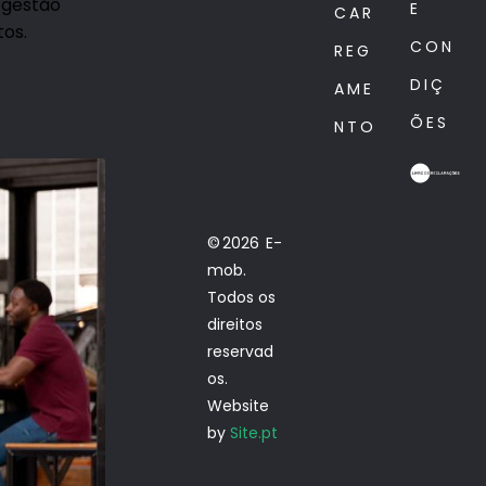
 gestão
E
CAR
os.
CON
REG
DIÇ
AME
ÕES
NTO
© 2026 E-
mob.
Todos os
direitos
reservad
os.
Website
by
Site.pt