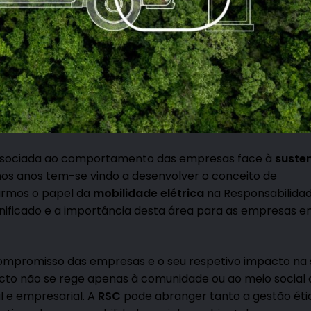
associada ao comportamento das empresas face à
suste
timos anos tem-se vindo a desenvolver o conceito de
rarmos o papel da
mobilidade el
é
trica
na Responsabilidad
ificado e a importância desta área para as empresas e
ompromisso das empresas e o seu respetivo impacto na 
acto não se rege apenas à comunidade ou ao meio social
l e empresarial. A
RSC
pode abranger tanto a gestão éti