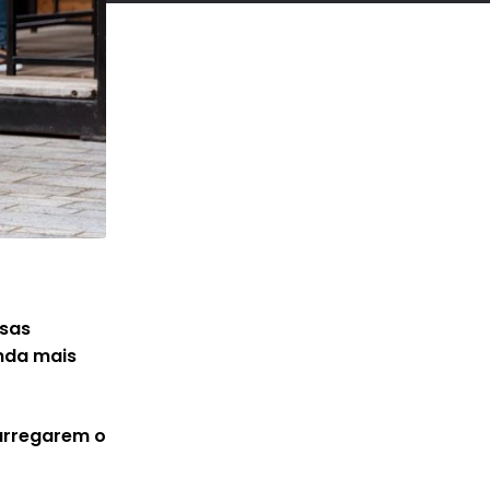
sas
nda mais
carregarem o