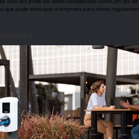
es. Este ato pode ser ainda considerado como um ato de
ção que pode antecipar a empresa para novos regulament
lhadores