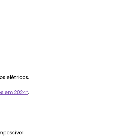
s elétricos.
cos em 2024”
.
impossível