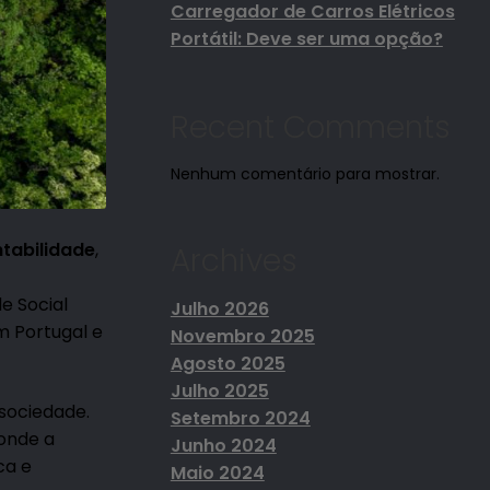
Carregador de Carros Elétricos
Portátil: Deve ser uma opção?
Recent Comments
Nenhum comentário para mostrar.
ntabilidade
,
Archives
e Social
Julho 2026
m Portugal e
Novembro 2025
Agosto 2025
Julho 2025
sociedade.
Setembro 2024
 onde a
Junho 2024
ca e
Maio 2024