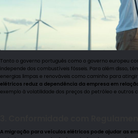
Tanto o governo português como o governo europeu con
independe dos combustíveis fósseis. Para além disso, têm
energias limpas e renováveis como caminho para atingir
el
étricos reduz a dependência da empresa em relação
exemplo à volatilidade dos preços do petróleo e outros c
3. Conformidade com Regulamen
A migração para veí
culos el
étricos pode ajudar as e