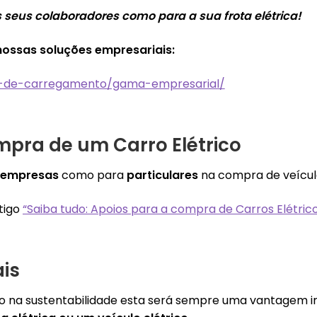
os seus colaboradores
como para a sua frota el
é
trica!
nossas soluções empresariais:
s-de-carregamento/gama-empresarial/
ompra de um Carro Elétrico
empresas
como para
particulares
na compra de veículo
rtigo
“Saiba tudo: Apoios para a compra de Carros Elétri
is
ado na sustentabilidade esta será sempre uma vantagem 