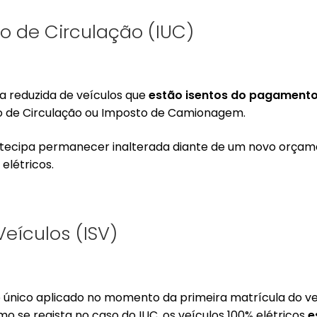
co de Circulação (IUC)
ta reduzida de veículos que
estão isentos do pagamento
to de Circulação ou Imposto de Camionagem.
ntecipa permanecer inalterada diante de um novo orçam
 elétricos.
eículos (ISV)
to único aplicado no momento da primeira matrícula do v
mo se regista no caso do IUC, os veículos 100% elétricos
e