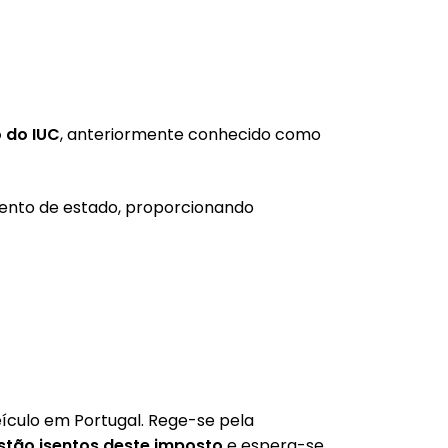
 do IUC
, anteriormente conhecido como
ento de estado, proporcionando
eículo em Portugal. Rege-se pela
stão isentos deste imposto
e espera-se