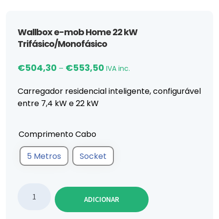
Wallbox e-mob Home 22 kW
Trifásico/Monofásico
Price range: €504,30 through €
€
504,30
€
553,50
–
IVA inc.
Carregador residencial inteligente, configurável
entre 7,4 kW e 22 kW
Comprimento Cabo
5 Metros
Socket
Quantidade de Wallbox e-mob Home 22 kW Trifásic
ADICIONAR