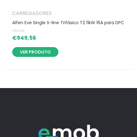
CARREGADORES
Alfen Eve Single S-line Trifásico T2 11kW 16A para DPC
desde
€
949,56
VER PRODUTO