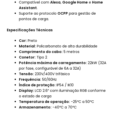
Compatível com
Alexa
,
Google Home
e
Home
Assistant
.
Suporte ao protocolo
OCPP
para gestão de
pontos de carga.
Especificações Técnicas
Cor:
Preto
Material:
Policarbonato de alta durabilidade
Comprimento do cabo:
5 metros
Conetor:
Tipo 2
Potência máxima de carregamento:
22kW (32A
por fase, configurável de 6A a 32A)
Tensão:
230V/400V trifásico
Frequência:
50/60Hz
Índice de proteção:
IP54 / IK10
Display:
LCD 2.6″ com iluminação RGB conforme
o estado de carga
Temperatura de operação:
-25ºC a 50ºC
Armazenamento:
-40ºC a 70ºC