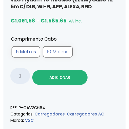
5m C/ DLB, WI-FI, APP, ALEXA, RFID
Price range: €1.091,58 throug
€
1.091,58
€
1.585,65
–
IVA inc.
Comprimento Cabo
5 Metros
10 Metros
Quantidade de V2C Trydan Pro Trifásico (22kW) Cabo
ADICIONAR
REF:
P-CAV2C664
Categorias:
Carregadores
,
Carregadores AC
Marca:
V2C