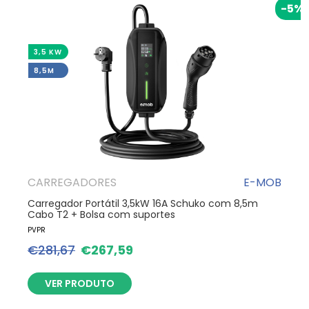
-5%
3,5 KW
8,5M
CARREGADORES
E-MOB
Carregador Portátil 3,5kW 16A Schuko com 8,5m
Cabo T2 + Bolsa com suportes
PVPR
€
281,67
€
267,59
VER PRODUTO