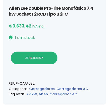
Alfen Eve Double Pro-line Monofásico 7.4
kW Socket T2 RCB Tipo B 2FC
€
3.633,42
IVA inc.
1 em stock
Quantidade de Alfen Eve Double Pro-line Monofásico
ADICIONAR
REF:
P-CAAF032
Categorias:
Carregadores
,
Carregadores AC
Etiquetas:
7.4kW
,
Alfen
,
Carregador AC