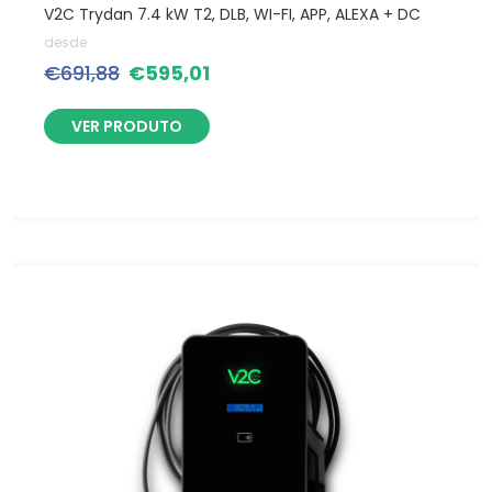
V2C Trydan 7.4 kW T2, DLB, WI-FI, APP, ALEXA + DC
desde
€
691,88
€
595,01
VER PRODUTO