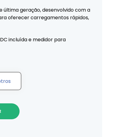
e última geração, desenvolvido com a
ara oferecer carregamentos rápidos,
C incluída e medidor para
etros
 kW T2, DLB, WI-FI, APP, ALEXA + DC
R