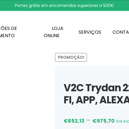
Portes grátis em encomendas superiores a 500€
ÕES DE
LOJA
SERVIÇOS
CONTA
MENTO
ONLINE
PROMOÇÃO!
V2C Trydan 2
FI, APP, ALEX
Pric
–
€
652,13
€
975,70
IVA inc