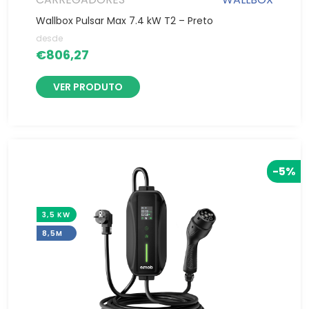
Wallbox Pulsar Max 7.4 kW T2 – Preto
desde
€
806,27
VER PRODUTO
-5%
3,5 KW
8,5M