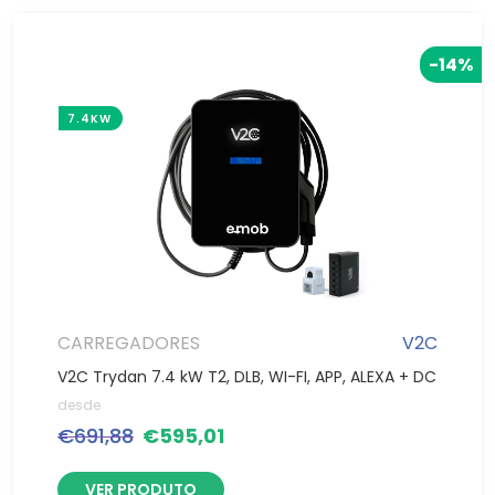
-14%
7.4KW
CARREGADORES
V2C
V2C Trydan 7.4 kW T2, DLB, WI-FI, APP, ALEXA + DC
desde
€
691,88
€
595,01
VER PRODUTO