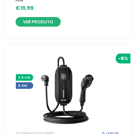
PVPR
€
19,99
VER PRODUTO
-5%
3,5 KW
8,5M
CARREGADORES
E-MOB