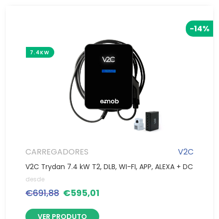
-14%
7.4KW
CARREGADORES
V2C
V2C Trydan 7.4 kW T2, DLB, WI-FI, APP, ALEXA + DC
desde
€
691,88
€
595,01
VER PRODUTO