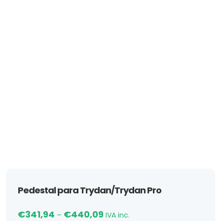
Pedestal para Trydan/Trydan Pro
Price range: €341,94 through €
€
341,94
€
440,09
–
IVA inc.