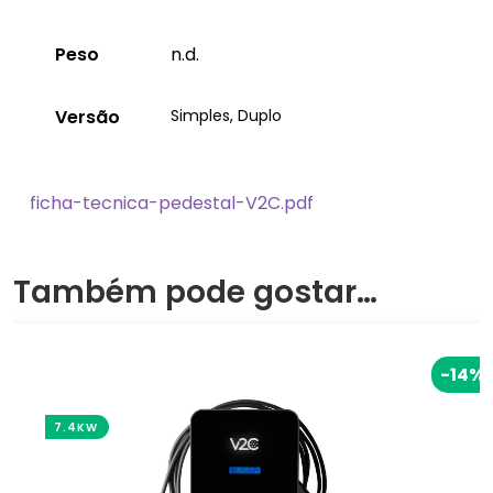
Peso
n.d.
Versão
Simples, Duplo
ficha-tecnica-pedestal-V2C.pdf
Também pode gostar…
-14%
7.4KW