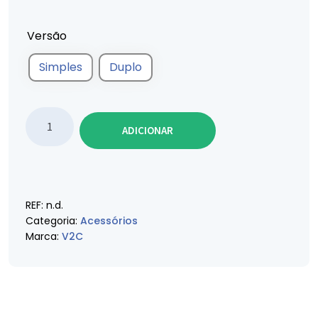
Versão
Simples
Duplo
Quantidade de Pedestal para Trydan/Trydan Pro
ADICIONAR
REF:
n.d.
Categoria:
Acessórios
Marca:
V2C