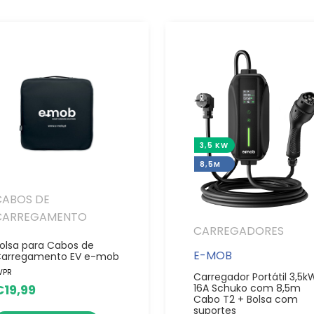
3,5 KW
8,5M
CABOS DE
CARREGAMENTO
CARREGADORES
olsa para Cabos de
E-MOB
arregamento EV e-mob
VPR
Carregador Portátil 3,5k
16A Schuko com 8,5m
€
19,99
Cabo T2 + Bolsa com
suportes