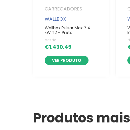
CARREGADORES
WALLBOX
Wallbox Pulsar Max 7.4
W
kW T2 – Preto
k
desde
d
€
1.430,49
VER PRODUTO
Produtos mais