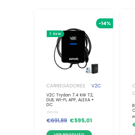
-14%
7.4KW
CARREGADORES
V2C
V2C Trydan 7.4 kW T2,
DLB, WI-FI, APP, ALEXA +
DC
B
C
desde
P
€
691,88
€
595,01