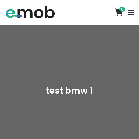
0
test bmw 1